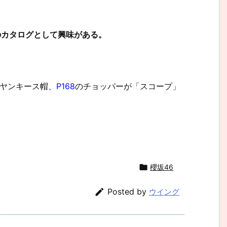
のカタログとして興味がある。
ヤンキース帽、
P168
のチョッパーが「スコープ」

櫻坂46

Posted by
ウイング