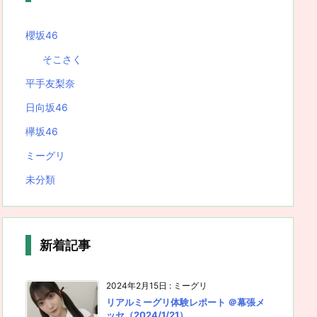
櫻坂46
そこさく
平手友梨奈
日向坂46
欅坂46
ミーグリ
未分類
新着記事
2024年2月15日
:
ミーグリ
リアルミーグリ体験レポート ＠幕張メ
ッセ（2024/1/21）