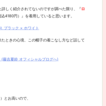
上詳しく紹介されてないのですが調べた限り、『
ロ
税込4180円）』を着用していると思います。
 ブラック × ホワイト
来たときの心境、この帽子の着こなし方など話して
(藤吉夏鈴 オフィシャルブログへ)
込）とお高いので、