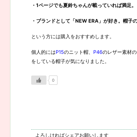
・1ページでも夏鈴ちゃん
が
載っていれば満足。
・ブランドとして「NEW ERA」が好き。帽子
という方には購入をおすすめします。
個人的には
P15
のニット帽、
P46
のレザー素材の
をしている帽子が気になりました。
0
よろしければシェアお願いします