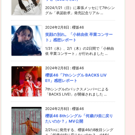
2024/1/21（日）に幕張メッセにて7thシン
グル「承認欲求」発売記念リアル ...
2024年2月8日
:
櫻坂46
笑顔の別れ。「小林由依 卒業コンサー
ト」感想レポート
1/31（水）、2/1（木）の2日間で「小林由
依 卒業コンサート」が行われました ...
2024年2月8日
:
櫻坂46
櫻坂46「7thシングル BACKS LIV
E!!」感想レポート
7thシングルのバックスメンバーによる
「BACKS LIVE!」が開催されました ...
2024年2月8日
:
櫻坂46
櫻坂46 8thシングル「何歳の頃に戻り
たいのか？」MV公開
2/21㈬に発売する、櫻坂46の8枚目シング
ル「何歳の頃に戻りたいのか？」のMV ...