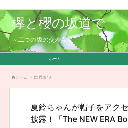
欅と櫻の坂道で
～二つの坂の交差点～
ホーム

ホーム
>

櫻坂46
夏鈴ちゃんが帽子をアク
披露！「The NEW ERA Book