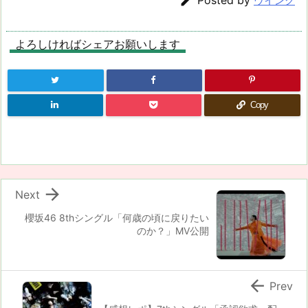

Posted by
ウイング
よろしければシェアお願いします
Copy

Next
櫻坂46 8thシングル「何歳の頃に戻りたい
のか？」MV公開

Prev