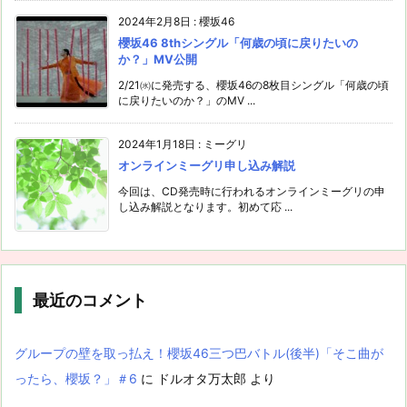
2024年2月8日
:
櫻坂46
櫻坂46 8thシングル「何歳の頃に戻りたいの
か？」MV公開
2/21㈬に発売する、櫻坂46の8枚目シングル「何歳の頃
に戻りたいのか？」のMV ...
2024年1月18日
:
ミーグリ
オンラインミーグリ申し込み解説
今回は、CD発売時に行われるオンラインミーグリの申
し込み解説となります。初めて応 ...
最近のコメント
グループの壁を取っ払え！櫻坂46三つ巴バトル(後半)「そこ曲が
ったら、櫻坂？」＃6
に
ドルオタ万太郎
より