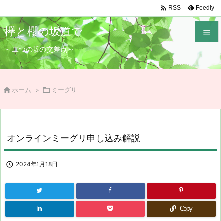

Feedly
RSS
欅と櫻の坂道で

～二つの坂の交差点～

メニュ

サイド

ホーム
>

ミーグリ

前へ

オンラインミーグリ申し込み解説
次へ

検索

2024年1月18日
Copy