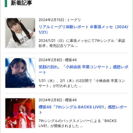
新着記事
2024年2月15日
:
ミーグリ
リアルミーグリ体験レポート ＠幕張メッセ（2024/
1/21）
2024/1/21（日）に幕張メッセにて7thシングル「承認
欲求」発売記念リアル ...
2024年2月8日
:
櫻坂46
笑顔の別れ。「小林由依 卒業コンサート」感想レポ
ート
1/31（水）、2/1（木）の2日間で「小林由依 卒業コン
サート」が行われました ...
2024年2月8日
:
櫻坂46
櫻坂46「7thシングル BACKS LIVE!!」感想レポー
ト
7thシングルのバックスメンバーによる「BACKS
LIVE!」が開催されました ...