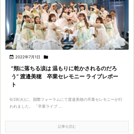

2022年7月1日

”頬に落ちる涙は 温もりに乾かされるのだろ
う” 渡邉美穂 卒業セレモニー ライブレポー
ト
6/28(火)に、国際フォーラムにて渡邉美穂の卒業セレモニーが行
われました。 「卒業ライブ ...
記事を読む