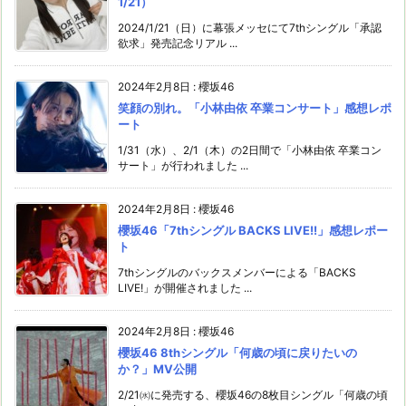
1/21）
2024/1/21（日）に幕張メッセにて7thシングル「承認
欲求」発売記念リアル ...
2024年2月8日
:
櫻坂46
笑顔の別れ。「小林由依 卒業コンサート」感想レポ
ート
1/31（水）、2/1（木）の2日間で「小林由依 卒業コン
サート」が行われました ...
2024年2月8日
:
櫻坂46
櫻坂46「7thシングル BACKS LIVE!!」感想レポー
ト
7thシングルのバックスメンバーによる「BACKS
LIVE!」が開催されました ...
2024年2月8日
:
櫻坂46
櫻坂46 8thシングル「何歳の頃に戻りたいの
か？」MV公開
2/21㈬に発売する、櫻坂46の8枚目シングル「何歳の頃