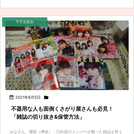
平手友梨奈

2021年8月5日

不器用な人も面倒くさがり屋さんも必見！
「雑誌の切り抜き&保管方法」
みなさん、櫻坂（欅坂）・日向坂のメンバーが載った雑誌を買う