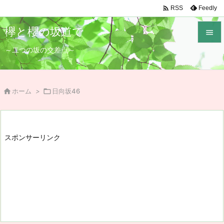

Feedly
RSS
欅と櫻の坂道で

～二つの坂の交差点～

メニュ

サイド

ホーム
>

日向坂46

前へ

スポンサーリンク
次へ

検索