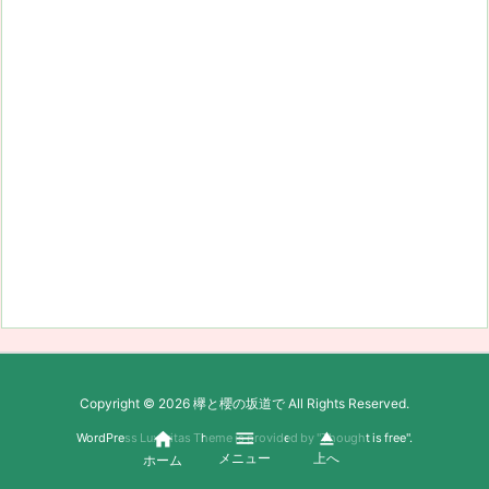
Copyright ©
2026
欅と櫻の坂道で
All Rights Reserved.



WordPress Luxeritas Theme is provided by "
Thought is free
".
メニュー
上へ
ホーム