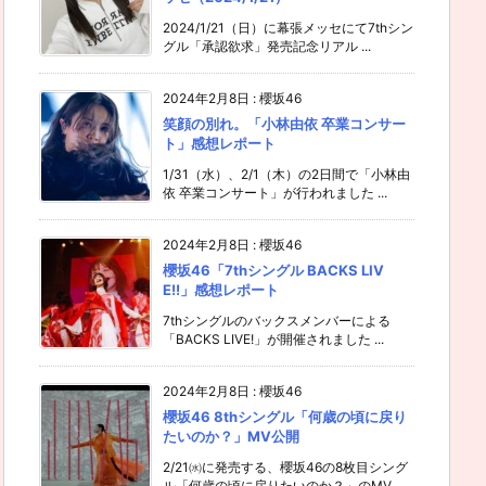
2024/1/21（日）に幕張メッセにて7thシン
グル「承認欲求」発売記念リアル ...
2024年2月8日
:
櫻坂46
笑顔の別れ。「小林由依 卒業コンサー
ト」感想レポート
1/31（水）、2/1（木）の2日間で「小林由
依 卒業コンサート」が行われました ...
2024年2月8日
:
櫻坂46
櫻坂46「7thシングル BACKS LIV
E!!」感想レポート
7thシングルのバックスメンバーによる
「BACKS LIVE!」が開催されました ...
2024年2月8日
:
櫻坂46
櫻坂46 8thシングル「何歳の頃に戻り
たいのか？」MV公開
2/21㈬に発売する、櫻坂46の8枚目シング
ル「何歳の頃に戻りたいのか？」のMV ...