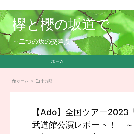
欅と櫻の坂道で
～二つの坂の交差点～
ホーム

ホーム
>

未分類
【Ado】全国ツアー202
武道館公演レポート！ 