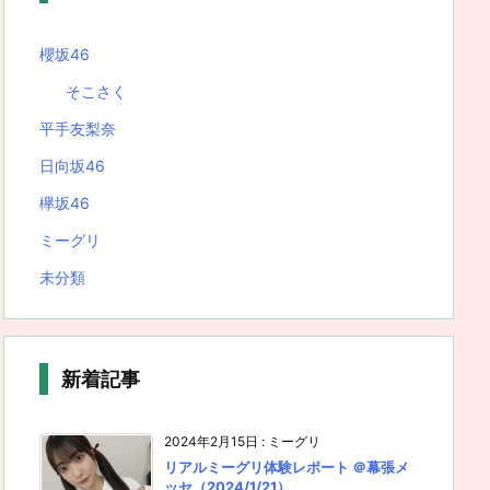
櫻坂46
そこさく
平手友梨奈
日向坂46
欅坂46
ミーグリ
未分類
新着記事
2024年2月15日
:
ミーグリ
リアルミーグリ体験レポート ＠幕張メ
ッセ（2024/1/21）