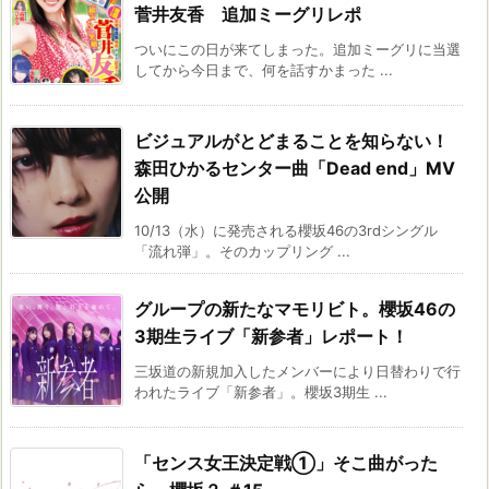
菅井友香 追加ミーグリレポ
ついにこの日が来てしまった。追加ミーグリに当選
してから今日まで、何を話すかまった ...
ビジュアルがとどまることを知らない！
森田ひかるセンター曲「Dead end」MV
公開
10/13（水）に発売される櫻坂46の3rdシングル
「流れ弾」。そのカップリング ...
グループの新たなマモリビト。櫻坂46の
3期生ライブ「新参者」レポート！
三坂道の新規加入したメンバーにより日替わりで行
われたライブ「新参者」。櫻坂3期生 ...
「センス女王決定戦①」そこ曲がった