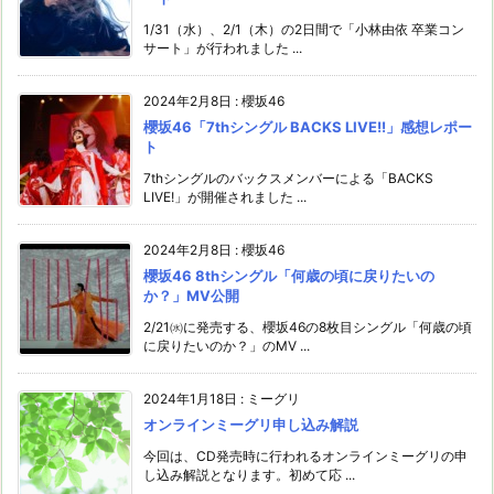
1/31（水）、2/1（木）の2日間で「小林由依 卒業コン
サート」が行われました ...
2024年2月8日
:
櫻坂46
櫻坂46「7thシングル BACKS LIVE!!」感想レポー
ト
7thシングルのバックスメンバーによる「BACKS
LIVE!」が開催されました ...
2024年2月8日
:
櫻坂46
櫻坂46 8thシングル「何歳の頃に戻りたいの
か？」MV公開
2/21㈬に発売する、櫻坂46の8枚目シングル「何歳の頃
に戻りたいのか？」のMV ...
2024年1月18日
:
ミーグリ
オンラインミーグリ申し込み解説
今回は、CD発売時に行われるオンラインミーグリの申
し込み解説となります。初めて応 ...