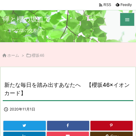

Feedly
RSS
欅と櫻の坂道で

～二つの坂の交差点～

メニュ

サイド

ホーム
>

櫻坂46

前へ

新たな毎日を踏み出すあなたへ 【櫻坂46×イオン
次へ
カード】

検索

2020年11月1日