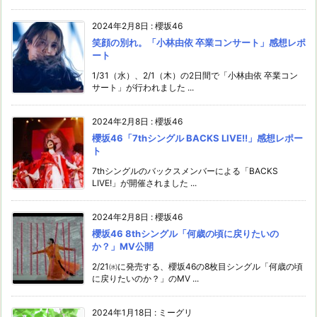
2024年2月8日
:
櫻坂46
笑顔の別れ。「小林由依 卒業コンサート」感想レポ
ート
1/31（水）、2/1（木）の2日間で「小林由依 卒業コン
サート」が行われました ...
2024年2月8日
:
櫻坂46
櫻坂46「7thシングル BACKS LIVE!!」感想レポー
ト
7thシングルのバックスメンバーによる「BACKS
LIVE!」が開催されました ...
2024年2月8日
:
櫻坂46
櫻坂46 8thシングル「何歳の頃に戻りたいの
か？」MV公開
2/21㈬に発売する、櫻坂46の8枚目シングル「何歳の頃
に戻りたいのか？」のMV ...
2024年1月18日
:
ミーグリ