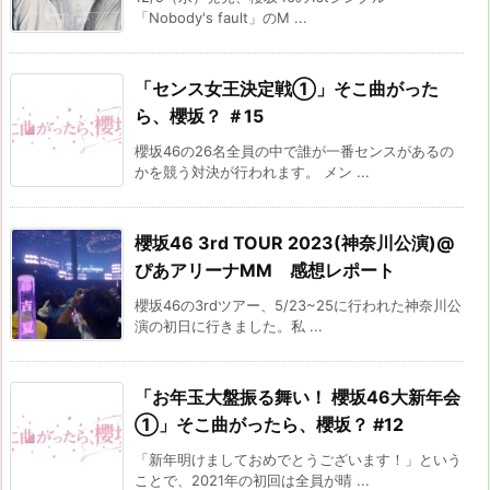
「Nobody's fault」のM ...
「センス女王決定戦①」そこ曲がった
ら、櫻坂？ ＃15
櫻坂46の26名全員の中で誰が一番センスがあるの
かを競う対決が行われます。 メン ...
櫻坂46 3rd TOUR 2023(神奈川公演)@
ぴあアリーナMM 感想レポート
櫻坂46の3rdツアー、5/23~25に行われた神奈川公
演の初日に行きました。私 ...
「お年玉大盤振る舞い！ 櫻坂46大新年会
①」そこ曲がったら、櫻坂？ #12
「新年明けましておめでとうございます！」という
ことで、2021年の初回は全員が晴 ...