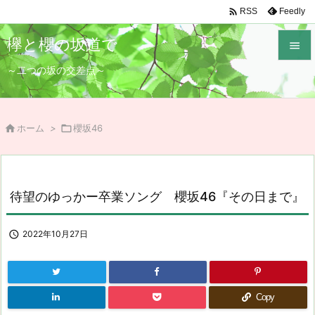

Feedly
RSS
欅と櫻の坂道で

～二つの坂の交差点～

メニュ

サイド

ホーム
>

櫻坂46

前へ

待望のゆっかー卒業ソング 櫻坂46『その日まで』
次へ

検索

2022年10月27日
Copy