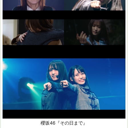
櫻坂46『その日まで』