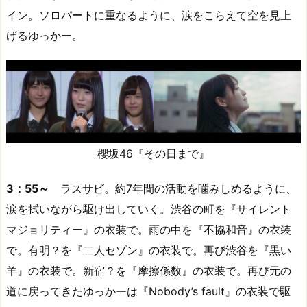
イン。ソロパートに重なるように、涙をこらえて空を見上
げるゆっかー。
櫻坂46『その日まで』
3：55～
ラスサビ。約7年間の活動を噛みしめるように、
涙を拭いながら駆け出していく。渋谷の町を『サイレント
マジョリティー』の衣装で。雨の中を『不協和音』の衣装
で。有明？を『二人セゾン』の衣装で。再び渋谷を『黒い
羊』の衣装で。新宿？を『摩擦係数』の衣装で。再び元の
道に戻ってきたゆっかーは『Nobody’s fault』の衣装で駆